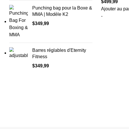
$
499,99
Punching bag pour la Boxe &
Ajouter au pa
MMA | Modèle K2
-
$
349,99
Barres réglables d'Eternity
Fitness
$
349,99
Comment nous
joindre.