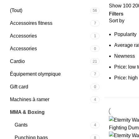
Show
100
20
(Tout)
56
Filters
Sort by
Accessoires fitness
7
Popularity
Accessories
1
Average ra
Accessories
0
Newness
Cardio
21
Price: low 
Équipement olympique
7
Price: high
Gift card
0
Machines à ramer
4
MMA & Boxing
12
Gants
4
Punching bags
8