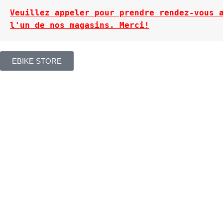
Veuillez appeler pour prendre rendez-vous a
l'un de nos magasins. Merci!
EBIKE STORE
ADRESSE POSTALE
TÉLÉPHON
Suite 105 – 201 Rue Omer Deserres,
438-993-6520
Blainville, QC J7C 0K2
ADRESSE E
Suite 101A -
514 Chem. de la Rivière S,
Saint-Eustache, QC J7R 0E2
HEURES D'OUVERTURES
info@eternityf