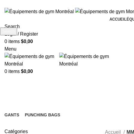
ACCUEIL
ÉQ
Search
Search
Login / Register
Start typing to see products you are looking for.
0
items
$
0,00
Menu
0
items
$
0,00
MMA & Boxing
GANTS
PUNCHING BAGS
4 Products
8 Products
Catégories
Accueil
MM