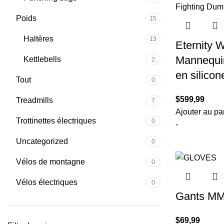
Poids
15
Haltères
13
Eternity W
Mannequi
Kettlebells
2
en silicon
Tout
0
$
599,99
Treadmills
7
Ajouter au pa
Trottinettes électriques
0
-
Uncategorized
0
Vélos de montagne
0
Vélos électriques
0
Gants MM
$
69,99