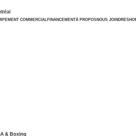
FREE SHIPPING CANADA & USA
UIPEMENT COMMERCIAL
FINANCEMENT
À PROPOS
NOUS JOINDRE
SHO
A & Boxing