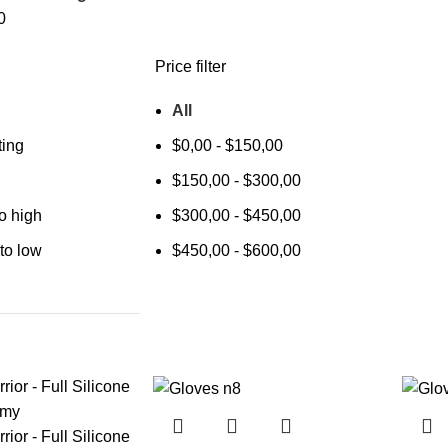
0
Price filter
All
ting
$
0,00
-
$
150,00
$
150,00
-
$
300,00
to high
$
300,00
-
$
450,00
 to low
$
450,00
-
$
600,00