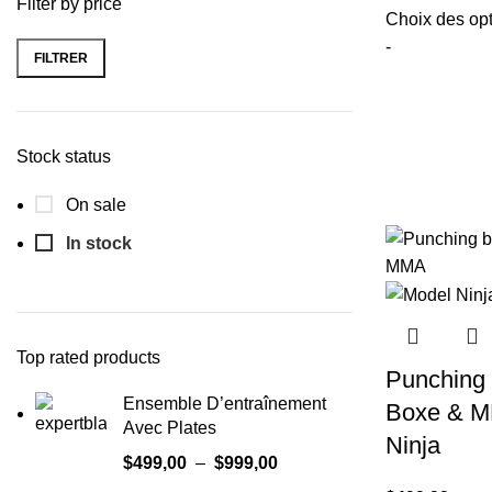
Filter by price
Choix des op
-
FILTRER
Stock status
On sale
In stock
Top rated products
Punching 
Ensemble D’entraînement
Boxe & M
Avec Plates
Ninja
$
499,00
–
$
999,00