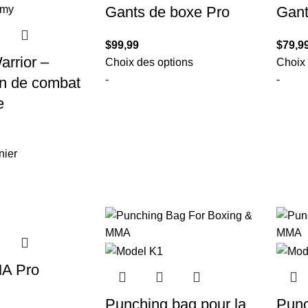
Gants de boxe Pro
Gant
$
99,99
$
79,9
arrior –
Choix des options
Choix 
-
-
n de combat
e
nier
A Pro
Punching bag pour la
Punc