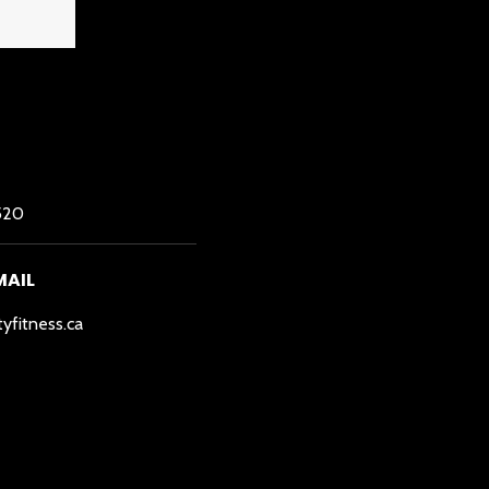
520
MAIL
tyfitness.ca