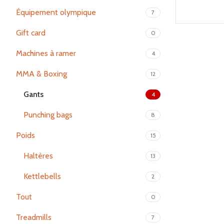
Équipement olympique
7
Gift card
0
Machines à ramer
4
MMA & Boxing
12
Gants
4
Punching bags
8
Poids
15
Haltères
13
Kettlebells
2
Tout
0
Treadmills
7