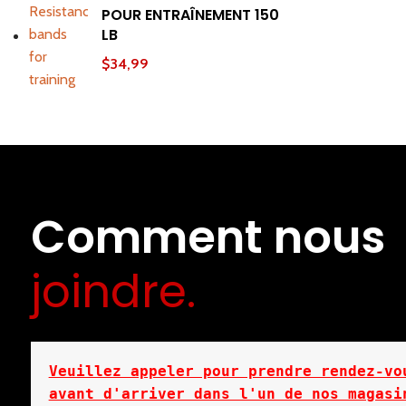
POUR ENTRAÎNEMENT 150
LB
$
34,99
Comment nous
joindre.
Veuillez appeler pour prendre rendez-vou
avant d'arriver dans l'un de nos magasin