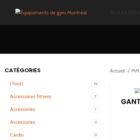
ACCUEIL
ÉQUI
CATÉGORIES
Accueil
MMA
(Tout)
56
Accessoires fitness
7
GANT
Accessories
1
Accessories
0
CHOI
Cardio
21