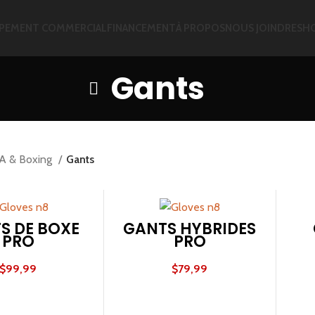
PEMENT COMMERCIAL
FINANCEMENT
À PROPOS
NOUS JOINDRE
SH
Gants
 & Boxing
Gants
S DE BOXE
GANTS HYBRIDES
PRO
PRO
$
99,99
$
79,99
X DES OPTIONS
CHOIX DES OPTIONS