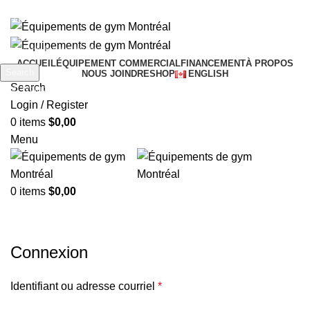
FREE SHIPPING CANADA & USA
ACCUEIL
ÉQUIPEMENT COMMERCIAL
FINANCEMENT
À PROPOS
Search
NOUS JOINDRE
SHOP
ENGLISH
Search
Start typing to see products you are looking for.
Login / Register
0
items
$
0,00
Menu
0
items
$
0,00
Mon compte
Connexion
Identifiant ou adresse courriel
*