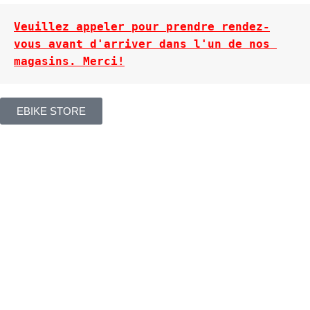
Veuillez appeler pour prendre rendez-
vous avant d'arriver dans l'un de nos 
magasins. Merci!
EBIKE STORE
ADRESSE POSTALE
Suite 105 – 201 Rue Omer Deserres, Blainville, QC J7C
0K2
Suite 101A -
514 Chem. de la Rivière S, Saint-Eustache, QC
J7R 0E2
HEURES D'OUVERTURES