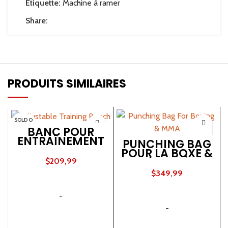
Étiquette:
Machine à ramer
Share:
PRODUITS SIMILAIRES
SOLD O
UT
BANC POUR
ENTRAÎNEMENT
PUNCHING BAG
AJUSTABLE
POUR LA BOXE &
MMA | MODÈLE K2
$
209,99
$
349,99
CONTINUER LA LECTURE
AJOUTER AU PANIER
-
-