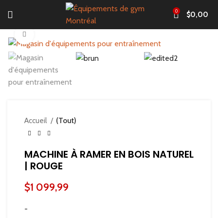
0
$
0,00
Click to enlarge
Accueil
(Tout)
MACHINE À RAMER EN BOIS NATUREL
| ROUGE
$
1 099,99
-