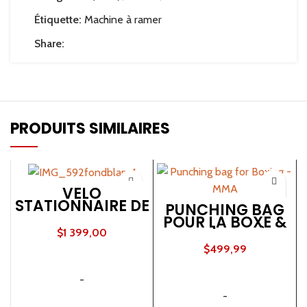
Étiquette:
Machine à ramer
Share:
PRODUITS SIMILAIRES
VÉLO
STATIONNAIRE DE
PUNCHING BAG
HAUTE
POUR LA BOXE &
PERFORMANCE
MMA | MODÈLE
$
1 399,00
X-FORCE 2000
NINJA
$
499,99
AJOUTER AU PANIER
AJOUTER AU PANIER
-
-